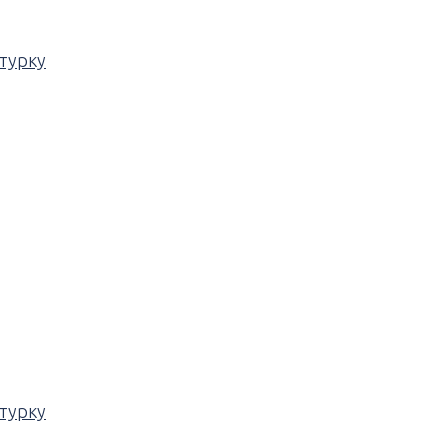
турку
турку